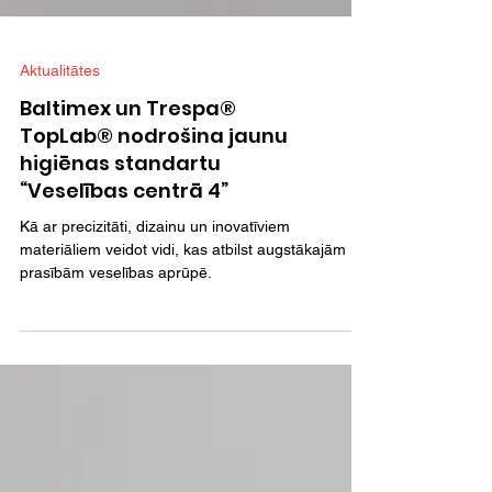
Aktualitātes
Baltimex un Trespa®
TopLab® nodrošina jaunu
higiēnas standartu
“Veselības centrā 4”
Kā ar precizitāti, dizainu un inovatīviem
materiāliem veidot vidi, kas atbilst augstākajām
prasībām veselības aprūpē.