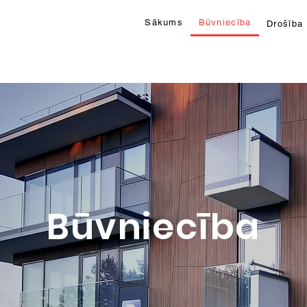
Sākums
Būvniecība
Drošība
Būvniecība