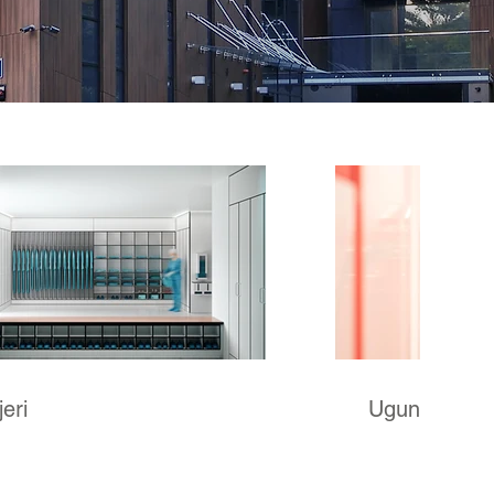
jeri
Ugunsdrošīb