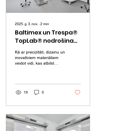
2025. g. 3. nov.
∙
2
min
Baltimex un Trespa®
TopLab® nodrošina
jaunu higiēnas
Kā ar precizitāti, dizainu un
standartu “Veselības
inovatīviem materiāliem
veidot vidi, kas atbilst
centrā 4”
augstākajām prasībām
veselības aprūpē.
19
0