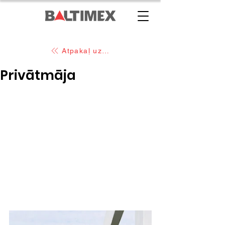
Atpakaļ uz pārējiem projektim
Privātmāja