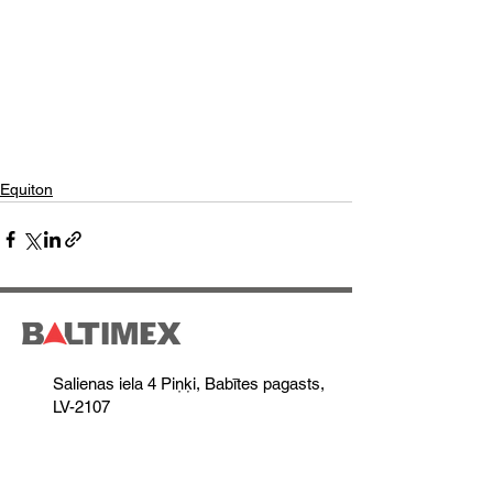
Equiton
Salienas iela 4 Piņķi, Babītes pagasts,
LV-2107
+371 28 818 444
+371 26 806 468