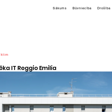
Sākums
Būvniecība
Drošība
ektim
ka IT Reggio Emilia